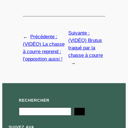
Suivante :
←
Précédente :
(VIDÉO) Brutus
(VIDÉO) La chasse
traqué par la
à courre reprend :
chasse à courre
l’opposition aussi !
→
RECHERCHER
Search
SUIVEZ AVA