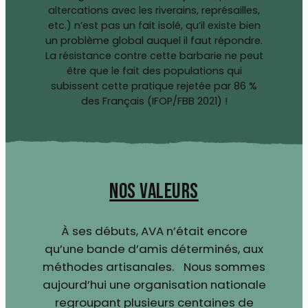
altercations avec les riverains, représailles,
etc.) n’est pas un fait isolé, qu’il existe bien
un problème global auquel il faut répondre.
La résistance contre cette barbarie ne peut
être que le fait des populations qui
subissent cette pratique rejetée par 86 %
des Français (IFOP/FBB 2021) !
Nos valeurs
À ses débuts, AVA n’était encore
qu’une bande d’amis déterminés, aux
méthodes artisanales. Nous sommes
aujourd’hui une organisation nationale
regroupant plusieurs centaines de