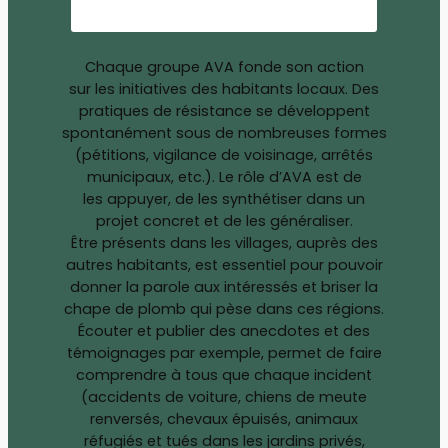
Chaque groupe AVA fonde son action
sur les initiatives des habitants locaux. Des
pratiques de résistance se développent
spontanément sous de nombreuses formes
(pétitions, vigilance de voisinage, arrêtés
municipaux, etc.). Le rôle d’AVA est de
les appuyer, de les synthétiser dans un
projet concret et de les généraliser.
Être présents dans les villages, auprès des
autres habitants, est essentiel pour pouvoir
donner la parole aux intéressés et briser la
chape de plomb qui pèse dans ces régions.
Écouter et publier des anecdotes et des
témoignages par exemple, permet de faire
comprendre à tous que chaque incident
(accidents de voiture, chiens de meute
renversés, chevaux épuisés, animaux
réfugiés et tués dans les jardins privés,