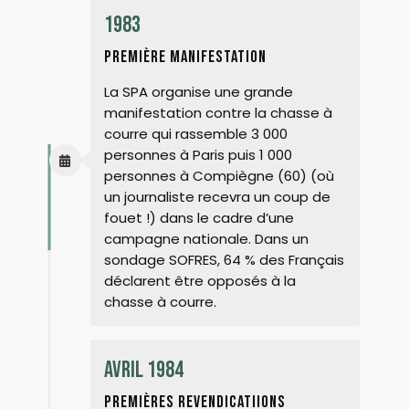
quelconque participation ! C’est la
L’engouement populaire pour AVA
1983
présence aux côtés des animaux et
s’explique par un besoin d’engagement
l’empathie développée lors de la lutte qui
en faveur de la Nature et du progrès
favorise la prise de conscience et permet
première manifestation
dans nos campagnes et les zones péri-
d’effectuer des choix individuels, et non
urbaines, où tout semble étouffé. En ce
l’inverse.
La SPA organise une grande
sens, AVA est un creuset de rencontres
manifestation contre la chasse à
positives, et de ces rencontres peuvent
naître des initiatives tous azimuts.
courre qui rassemble 3 000
personnes à Paris puis 1 000
Chaque sympathisant peut aussi
personnes à Compiègne (60) (où
librement agir, créer ou adhérer à
d’autres groupes en parallèle. Mais il est
un journaliste recevra un coup de
important qu’AVA demeure un outil
fouet !) dans le cadre d’une
concentré sur un rôle concret et bien
campagne nationale. Dans un
défini : la fin de la chasse à courre en
sondage SOFRES, 64 % des Français
France.
déclarent être opposés à la
chasse à courre.
Avril 1984
premières revendicatiions