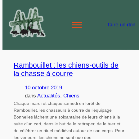
Aller
au
Étiquette :
chiens
faire un don
contenu
Rambouillet : les chiens-outils de
la chasse à courre
10 octobre 2019
dans
Actualités
, 
Chiens
Chaque mardi et chaque samedi en forêt de
Rambouillet, les chasseurs à courre de l’équipage
Bonnelles lâchent une soixantaine de leurs chiens à la
suite d’un cerf, dans le but de le rattraper, de le tuer et
de célébrer un rituel médiéval autour de son corps. Pour
les veneurs, les chiens ne sont que des…