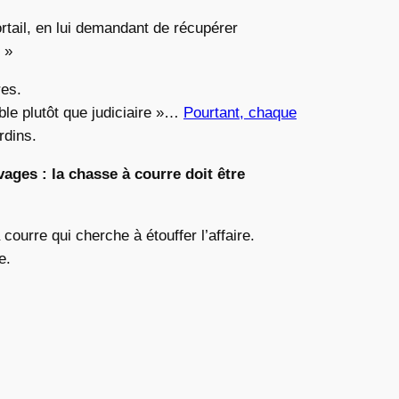
rtail, en lui demandant de récupérer
 »
res.
ble plutôt que judiciaire »…
Pourtant, chaque
rdins.
vages : la chasse à courre doit être
courre qui cherche à étouffer l’affaire.
e.