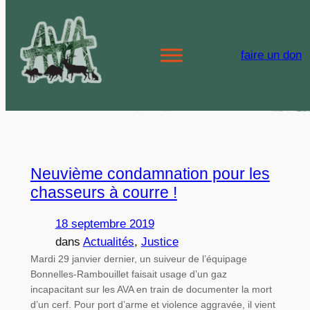
Aller
au
Étiquette :
faire un don
contenu
versailles
Neuvième condamnation pour les
chasseurs à courre !
18 septembre 2019
dans
Actualités
, 
Justice
Mardi 29 janvier dernier, un suiveur de l’équipage
Bonnelles-Rambouillet faisait usage d’un gaz
incapacitant sur les AVA en train de documenter la mort
d’un cerf. Pour port d’arme et violence aggravée, il vient