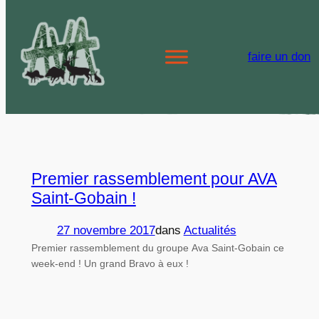
Aller
au
Étiquette :
rallye
faire un don
contenu
nomade
Premier rassemblement pour AVA
Saint-Gobain !
27 novembre 2017
dans
Actualités
Premier rassemblement du groupe Ava Saint-Gobain ce
week-end ! Un grand Bravo à eux !