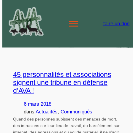
Aller
au
Étiquette :
Picardie
faire un don
contenu
Populaire
45 personnalités et associations
signent une tribune en défense
d’AVA !
6 mars 2018
dans
Actualités
, 
Communiqués
Quand des personnes subissent des menaces de mort,
des intrusions sur leur lieu de travail, du harcèlement sur
internet, des agressions et du vol de matériel, il ne s’agit