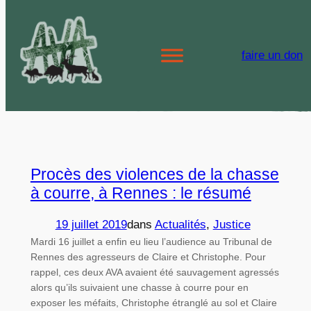
Aller
au
Étiquette :
faire un don
contenu
christophe
Procès des violences de la chasse
à courre, à Rennes : le résumé
19 juillet 2019
dans
Actualités
, 
Justice
Mardi 16 juillet a enfin eu lieu l’audience au Tribunal de
Rennes des agresseurs de Claire et Christophe. Pour
rappel, ces deux AVA avaient été sauvagement agressés
alors qu’ils suivaient une chasse à courre pour en
exposer les méfaits, Christophe étranglé au sol et Claire